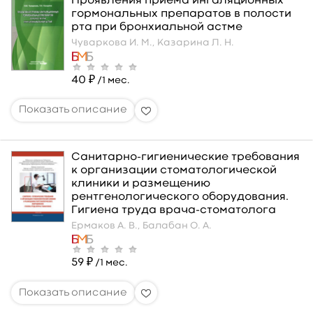
Проявления приема ингаляционных
гормональных препаратов в полости
рта при бронхиальной астме
Чуваркова И. М.,
Казарина Л. Н.
40 ₽
/1 мес.
Санитарно-гигиенические требования
к организации стоматологической
клиники и размещению
рентгенологического оборудования.
Гигиена труда врача-стоматолога
Ермаков А. В.,
Балабан О. А.
59 ₽
/1 мес.