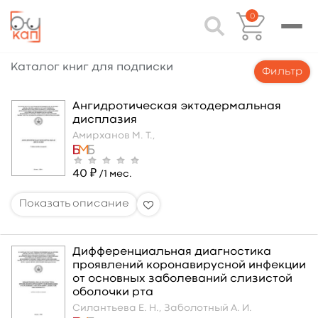
0
Каталог книг для подписки
Фильтр
Ангидротическая эктодермальная
дисплазия
Амирханов М. Т.,
40 ₽
/1 мес.
Дифференциальная диагностика
проявлений коронавирусной инфекции
от основных заболеваний слизистой
оболочки рта
Силантьева Е. Н.,
Заболотный А. И.