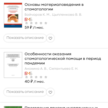
Основы материаловедения в
стоматологии
Байчоров К. М.,
Цыпленкова В. В.
59 ₽
/1 мес.
Особенности оказания
стоматологической помощи в период
пандемии
Анохина А. В.,
Силантьева Е. Н.
40 ₽
/1 мес.