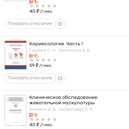
40 ₽
/1 мес.
Кариесология. Часть 1
Гаража С. Н.,
Зеленская А. В.
59 ₽
/1 мес.
Клиническое обследование
жевательной мускулатуры
Анохина А. В.,
Силантьева Е. Н.
40 ₽
/1 мес.