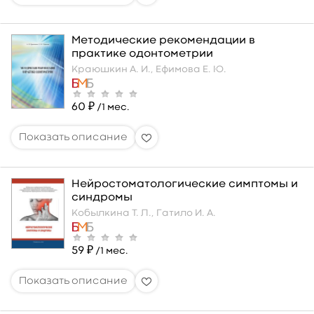
Методические рекомендации в
практике одонтометрии
Краюшкин А. И.,
Ефимова Е. Ю.
60 ₽
/1 мес.
Нейростоматологические симптомы и
синдромы
Кобылкина Т. Л.,
Гатило И. А.
59 ₽
/1 мес.