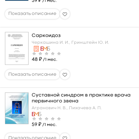
59 ₽
/1 мес.
Саркоидоз
Черкашина И. И.,
Гринштейн Ю. И.
48 ₽
/1 мес.
Суставной синдром в практике врача
первичного звена
Агранович Н. В.,
Лихачева А. П.
59 ₽
/1 мес.