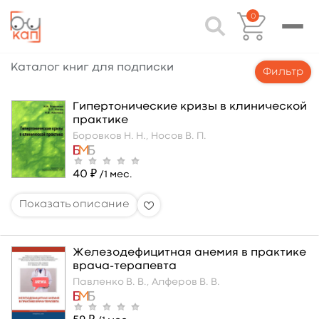
0
Каталог книг для подписки
Фильтр
Гипертонические кризы в клинической
практике
Боровков Н. Н.,
Носов В. П.
40 ₽
/1 мес.
Железодефицитная анемия в практике
врача-терапевта
Павленко В. В.,
Алферов В. В.