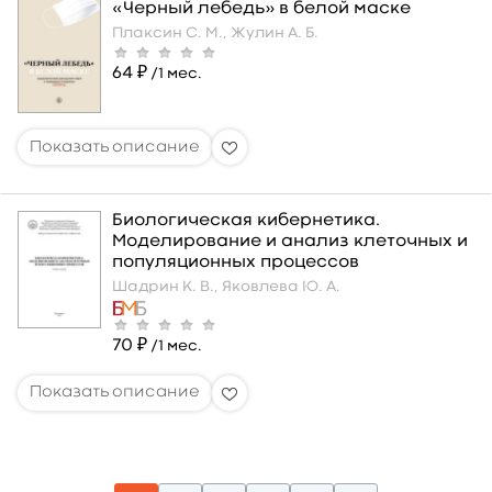
«Черный лебедь» в белой маске
Плаксин С. М.,
Жулин А. Б.
64 ₽
/1 мес.
Биологическая кибернетика.
Моделирование и анализ клеточных и
популяционных процессов
Шадрин К. В.,
Яковлева Ю. А.
70 ₽
/1 мес.