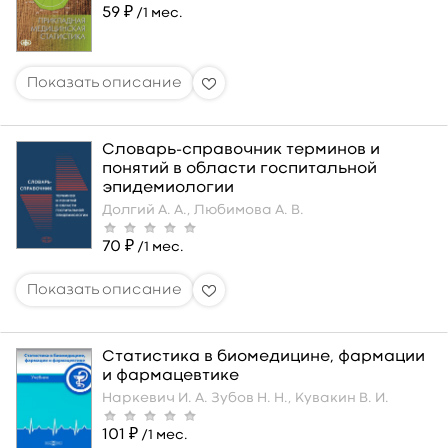
59 ₽
/1 мес.
Словарь-справочник терминов и
понятий в области госпитальной
эпидемиологии
Долгий А. А.,
Любимова А. В.
70 ₽
/1 мес.
Статистика в биомедицине, фармации
и фармацевтике
Наркевич И. А.
Зубов Н. Н.,
Кувакин В. И.
101 ₽
/1 мес.