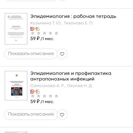
Эпидемиология : рабочая тетрадь
Кузьмина Т. Ю.,
Тихонова Е. П.
59 ₽
/1 мес.
Эпидемиология и профилактика
антропонозных инфекций
Самсонова А. Р.,
Окунев Н. Д.
59 ₽
/1 мес.