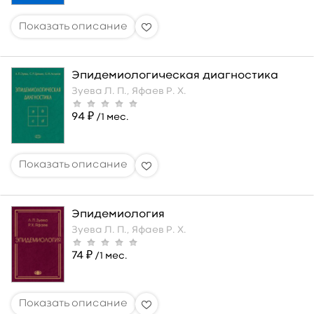
Эпидемиологическая диагностика
Зуева Л. П.,
Яфаев Р. Х.
94 ₽
/1 мес.
Эпидемиология
Зуева Л. П.,
Яфаев Р. Х.
74 ₽
/1 мес.