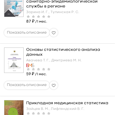
санитарно-эпидемиологической
службы в регионе
Зорина И. Г.,
Тулинская Р. С.
87 ₽
/1 мес.
Основы статистического анализа
данных
Авачева Т. Г.,
Дмитриева М. Н.
59 ₽
/1 мес.
Прикладная медицинская статистика
Зайцев В. М.,
Лифляндский В. Г.