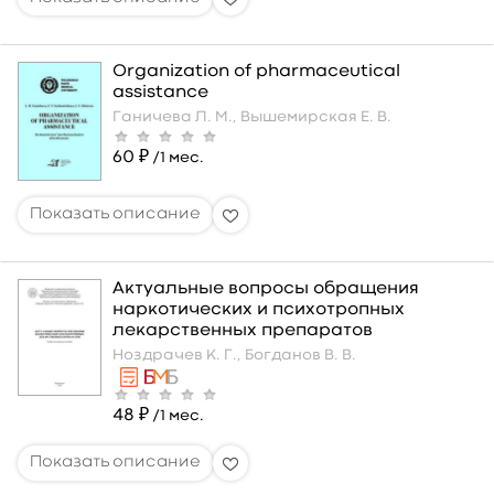
Organization of pharmaceutical
assistance
Ганичева Л. М.,
Вышемирская Е. В.
60 ₽
/1 мес.
Актуальные вопросы обращения
наркотических и психотропных
лекарственных препаратов
Ноздрачев К. Г.,
Богданов В. В.
48 ₽
/1 мес.