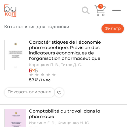
0
Каталог книг для подписки
Фильтр
Caractéristiques de l'économie
pharmaceutique. Prévision des
indicateurs économiques de
l’organisation pharmaceutique
Корецкая Л. В.,
Титов Д. С.
59 ₽
/1 мес.
Comptabilité du travail dans la
pharmacie
Изигина Е. Э.,
Клищенко М. Ю.