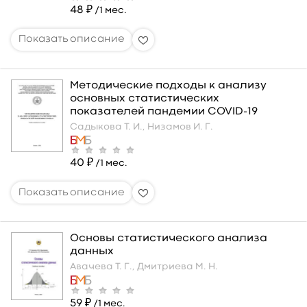
48 ₽
/1 мес.
Методические подходы к анализу
основных статистических
показателей пандемии COVID-19
Садыкова Т. И.,
Низамов И. Г.
40 ₽
/1 мес.
Основы статистического анализа
данных
Авачева Т. Г.,
Дмитриева М. Н.
59 ₽
/1 мес.