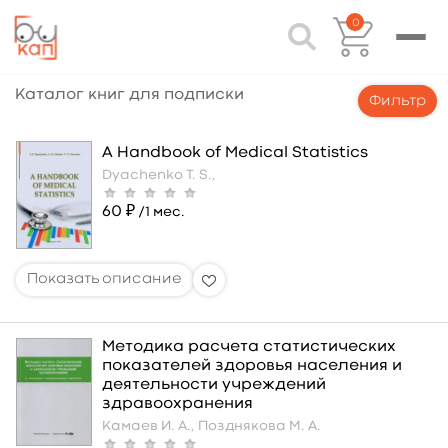
0
Каталог книг для подписки
Фильтр
A Handbook of Medical Statistics
Dyachenko T. S.,
60 ₽
/1 мес.
Методика расчета статистических
показателей здоровья населения и
деятельности учреждений
здравоохранения
Камаев И. А.,
Позднякова М. А.