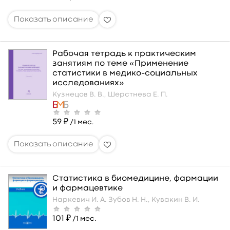
Рабочая тетрадь к практическим
занятиям по теме «Применение
статистики в медико–социальных
исследованиях»
Кузнецов В. В.,
Шерстнева Е. П.
59 ₽
/1 мес.
Статистика в биомедицине, фармации
и фармацевтике
Наркевич И. А.
Зубов Н. Н.,
Кувакин В. И.
101 ₽
/1 мес.