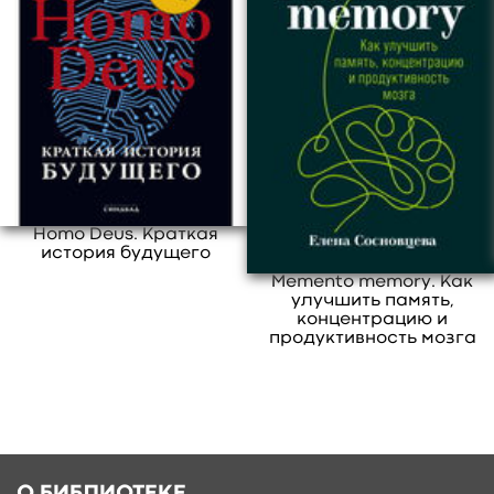
развить гибкость мышления. Тренируйтесь
В этом разделе еще нет дополнительных
каждый день, и уже через 40 дней вы увидите
материалов, будьте первыми.
результат.
свернуть
Homo Deus. Краткая
история будущего
Memento memory. Как
улучшить память,
концентрацию и
продуктивность мозга
О БИБЛИОТЕКЕ