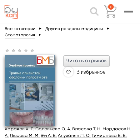
0
Все категории
►
Другие разделы медицины
►
Стоматология
►
Читать отрывок
В избранное
Караков К. Г.
Соловьева О. А.
Власова Т. Н.
Мордасов Н.
А.
Лысова М. М.
Эм А. В.
Алуханян Л. О.
Тимирчева В. В.