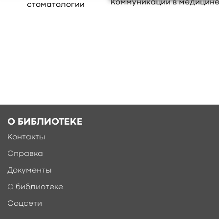
рассмотрены принципы этики и деонтологии
Коммуникации в медицин
стоматологии
на стоматологическом приеме.
свернуть
Ещё больше материалов после
регистрации
О БИБЛИОТЕКЕ
Контакты
Справка
Документы
О библиотеке
Соцсети