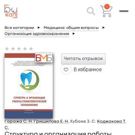
0
Все категории
►
Медицина: общие вопросы
►
Организация здравоохранения
►
Читать отрывок
В избранное
Гаража С. Н.
Гришилова Е. Н.
Хубаев З. С.
Коджакова Т.
С.
Структура и организация работы