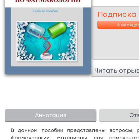
Подписка
6 месяце
Читать отры
Аннотация
От
В данном пособии представлены вопросы, 
фармакологии; материалы для самоконтр