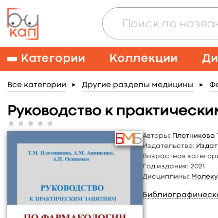
Категории
Коллекции
Ди
Все категории
Другие разделы медицины
Ф
►
►
Руководство к практически
Авторы:
Плотникова Т
Издательство:
Издат
Возрастная категор
Год издания:
2021
Дисциплины:
Молеку
Библиографическ