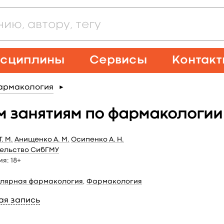
сциплины
Сервисы
Контак
армакология
►
м занятиям по фармакологии
. М.
Анищенко А. М.
Осипенко А. Н.
ельство СибГМУ
ия:
18+
лярная фармакология
,
Фармакология
ая запись