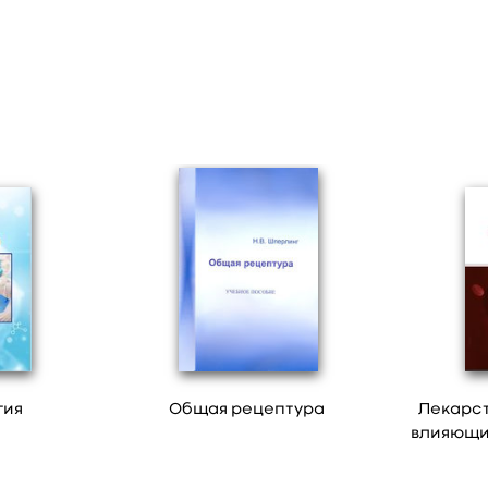
гия
Общая рецептура
Лекарс
влияющи