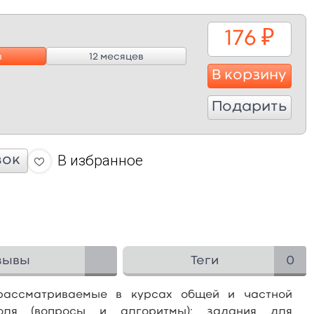
176
₽
в
12 месяцев
В корзину
Подарить
В избранное
вок
зывы
Теги
0
рассматриваемые в курсах общей и частной
оля (вопросы и алгоритмы); задания для