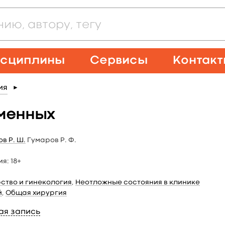
сциплины
Сервисы
Контак
ия
►
еменных
в Р. Ш.
Гумаров Р. Ф.
ия:
18+
ство и гинекология
,
Неотложные состояния в клинике
й
,
Общая хирургия
ая запись