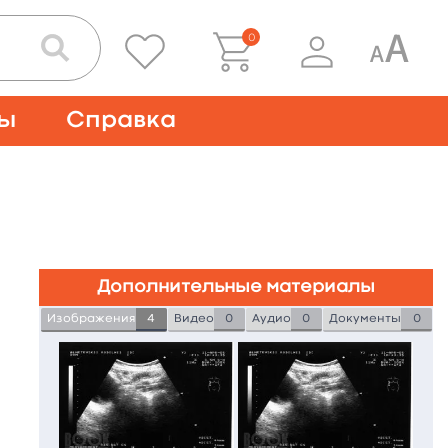
0
ты
Справка
Дополнительные материалы
Изображения
4
Видео
0
Аудио
0
Документы
0