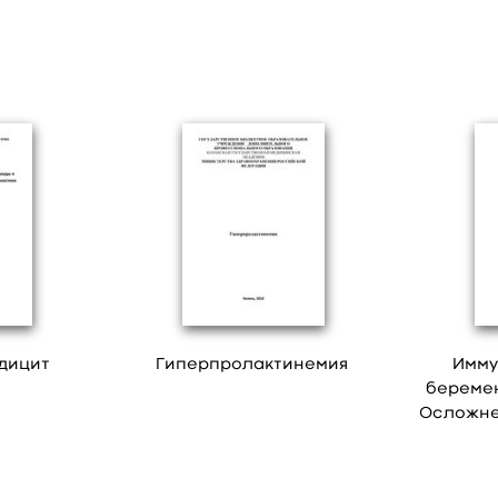
дицит
Гиперпролактинемия
Имму
беремен
Осложне