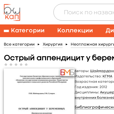
Категории
Коллекции
Ди
Все категории
Хирургия
Неотложная хирург
►
►
Острый аппендицит у бер
Авторы:
Шаймардано
Издательство:
КГМА
Возрастная категор
Год издания:
2012
Дисциплины:
Акушер
внутренних болезне
Библиографическ