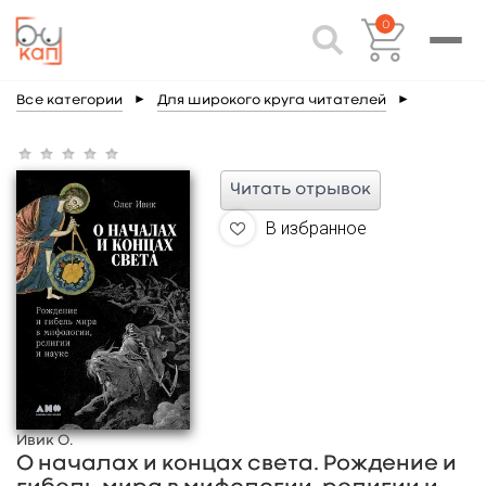
0
Все категории
►
Для широкого круга читателей
►
Читать отрывок
В избранное
Ивик О.
О началах и концах света. Рождение и