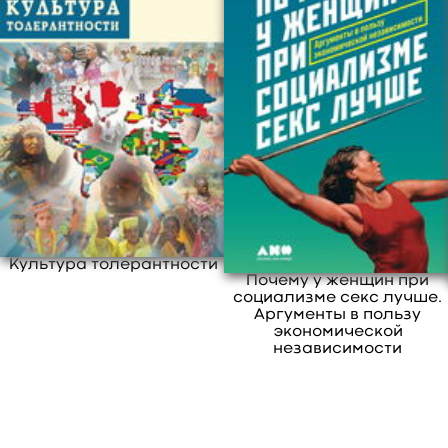
материалов, будьте первыми.
утверждают, что после него возникнет
обновленный ми р, в котором праведники
обретут вечное блаженство. Что же касается
ученых, они предполагают, что наша
Вселенная рано или поздно завершит свое
существование. А жизнь на Земле погибнет
еще раньше.
О том, что разные мифологические системы,
религии и наука говорят о появлении
Вселенной, о ее устройстве и о ее грядущем
конце, рассказывает книга двух
Культура толерантности
Почему у женщин при
культурологов, работающих под общим
социализме секс лучше.
псевдонимом Олег Ивик.
Аргументы в пользу
экономической
свернуть
независимости