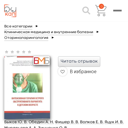
0
Все категории
►
Клиническая медицина и внутренние болезни
►
Оториноларингология
►
Читать отрывок
В избранное
Быков Ю. В.
Обедин А. Н.
Фишер В. В.
Волков Е. В.
Яцук И. В.