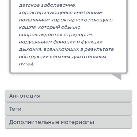
детское заболевание,
характеризующееся внезапным
появлением характерного лающего
кашля, который обычно
сопровождается стридором,
нарушением фонации и функции
дыхания, возникающих в результате
обструкции верхних дыхательных
путей.
Аннотация
В учебном пособии представлены
Теги
эпидемиологические данные, аспекты
этиологии и патофизиологические
Дополнительные материалы
механизмы при остром обструктивном
Изображения
46
↓
ларингите (крупе) у детей