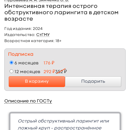
Муравьева А. А.
Зинченко О. В.
Интенсивная терапия острого
обструктивного ларингита в детском
возрасте
Год издания:
2024
Издательство:
СтГМУ
Возрастная категория:
18+
Подписка
6 месяцев
176 ₽
12 месяцев
292 ₽
352 ₽
В корзину
Подарить
Описание по ГОСТу
Острый обструктивный ларингит или
ложный круп – распространённое