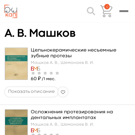
0
А. В. Машков
Цельнокерамические несъемные
зубные протезы
Машков А. В.,
Шемонаев В. И.
60 ₽
/1 мес.
Осложнения протезирования на
дентальных имплантатах
Машков А. В.,
Шемонаев В. И.