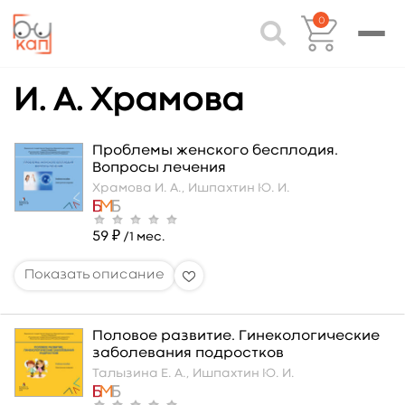
0
И. А. Храмова
Проблемы женского бесплодия.
Вопросы лечения
Храмова И. А.,
Ишпахтин Ю. И.
59 ₽
/1 мес.
Половое развитие. Гинекологические
заболевания подростков
Талызина Е. А.,
Ишпахтин Ю. И.