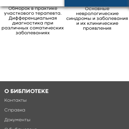
семейных врачей, врачей смежных
Обморок в практике
Основные
участкового терапевта.
специальностей первичного звена
неврологические
Дифференциальная
синдромы и заболевания
здравоохранения.
диагностика при
и их клинические
свернуть
различных соматических
проявления
заболеваниях
Ещё больше материалов после
регистрации
О БИБЛИОТЕКЕ
Контакты
Справка
Документы