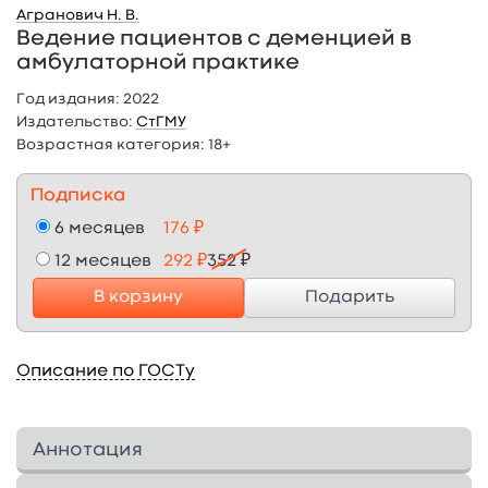
Агранович Н. В.
Ведение пациентов с деменцией в
амбулаторной практике
Год издания:
2022
Издательство:
СтГМУ
Возрастная категория:
18+
Подписка
6 месяцев
176 ₽
12 месяцев
292 ₽
352 ₽
В корзину
Подарить
Описание по ГОСТу
Аннотация
В данном учебном пособии отображены