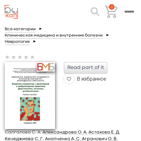
0
Все категории
►
Клиническая медицина и внутренние болезни
►
Неврология
►
Read part of it
В избранное
Салгалова С. А.
Александрова О. А.
Астахова Е. Д.
Кечеджиева С. Г.
Анопченко А. С.
Агранович О. В.