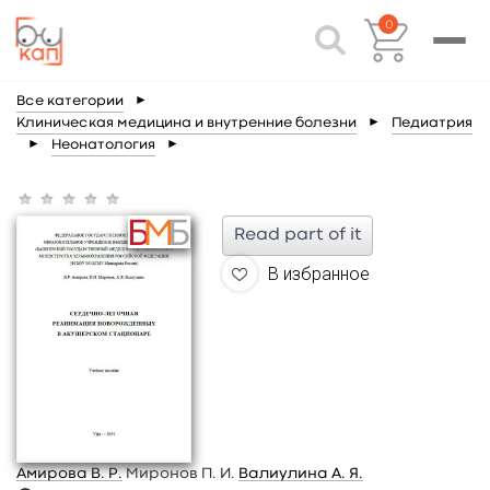
0
Все категории
►
Клиническая медицина и внутренние болезни
►
Педиатрия
►
Неонатология
►
Read part of it
В избранное
Амирова В. Р.
Миронов П. И.
Валиулина А. Я.