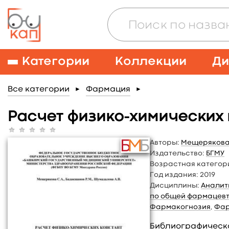
Категории
Коллекции
Ди
Все категории
Фармация
►
►
Расчет физико-химических
Авторы:
Мещерякова 
Издательство:
БГМУ
Возрастная категор
Год издания:
2019
Дисциплины:
Аналит
по общей фармацевт
Фармакогнозия
,
Фар
Библиографическ