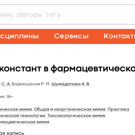
сциплины
Сервисы
Контак
 констант в фармацевтическ
С. А.
Бадакшанов Р. М.
Шумадалова А. В.
ия:
18+
ическая химия
,
Общая и неорганическая химия
,
Практика
ической технологии
,
Токсикологическая химия
,
мацевтическая химия
ая запись