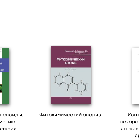
рпеноиды:
Фитохимический анализ
Кон
истика,
лекарс
енение
аптечн
о