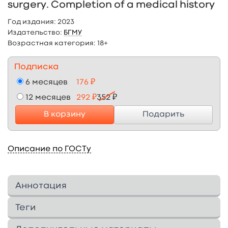
surgery. Completion of a medical history
Год издания:
2023
Издательство:
БГМУ
Возрастная категория:
18+
Подписка
6 месяцев
176 ₽
12 месяцев
292 ₽
352 ₽
В корзину
Подарить
Описание по ГОСТу
Аннотация
Prepared in accordance with the requirements
Теги
of the Federal State Educational Standard of
Higher Education and the PEP in the specialty