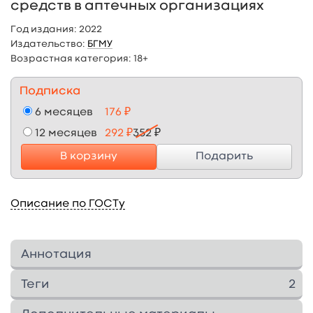
средств в аптечных организациях
Год издания:
2022
Издательство:
БГМУ
Возрастная категория:
18+
Подписка
6 месяцев
176 ₽
12 месяцев
292 ₽
352 ₽
В корзину
Подарить
Описание по ГОСТу
Аннотация
Учебное пособие подготовлено на основании
Теги
2
рабочих программ, действующего учебного
плана, основной образовательной
1
463
2
414