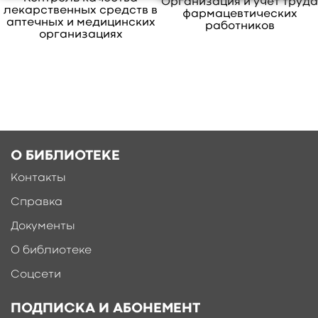
Организация и учет труд
В учебном пособии представлены тестовые
лекарственных средств в
фармацевтических
задания, ситуационные задачи с эталонами
аптечных и медицинских
работников
организациях
ответов.
свернуть
О БИБЛИОТЕКЕ
Контакты
Справка
Документы
О библиотеке
Соцсети
ПОДПИСКА И АБОНЕМЕНТ