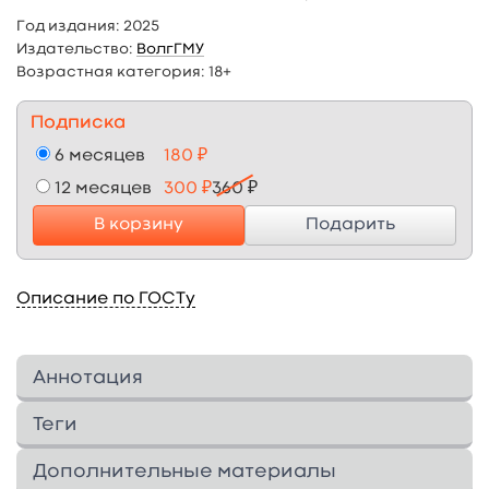
Год издания:
2025
Издательство:
ВолгГМУ
Возрастная категория:
18+
Подписка
6 месяцев
180 ₽
12 месяцев
300 ₽
360 ₽
В корзину
Подарить
Описание по ГОСТу
Аннотация
The Study guide is compiled in accordance with
Теги
the requirements of the Federal State
Educational Standard (3 ++), is a mandatory
Дополнительные материалы