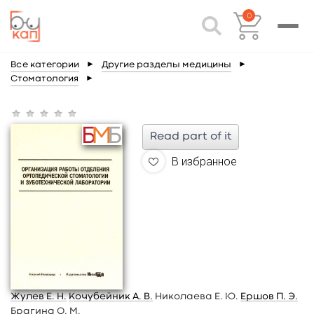
0
Все категории
►
Другие разделы медицины
►
Стоматология
►
Read part of it
В избранное
Жулев Е. Н.
Кочубейник А. В.
Николаева Е. Ю.
Ершов П. Э.
Брагина О. М.