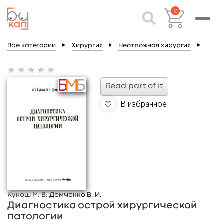
0
Все категории
►
Хирургия
►
Неотложная хирургия
►
Read part of it
В избранное
Кукош М. В.
Демченко В. И.
Диагностика острой хирургической
патологии