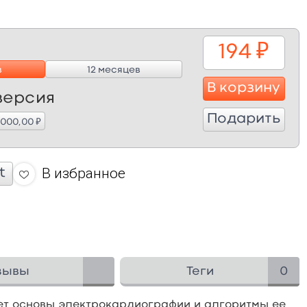
194
₽
в
12 месяцев
В корзину
версия
Подарить
₽
1 000,00
В избранное
t
зывы
Теги
0
ет основы электрокардиографии и алгоритмы ее