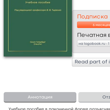
Подписка
6 месяце
Печатная 
на logobook.ru - 
Read part of i
Аннотация
От
Учебное пособие в лаконичной форме разъясня