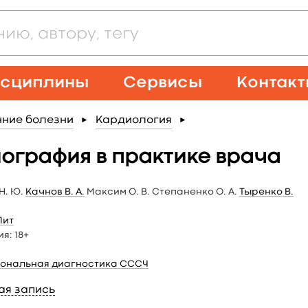
сциплины
Сервисы
Контак
нние болезни
Кардиология
►
►
ография в практике врача
Н. Ю.
Качнов В. А.
Максим О. В. Степаненко О. А.
Тыренко В.
Лит
ия:
18+
ональная диагностика СССЧ
ая запись