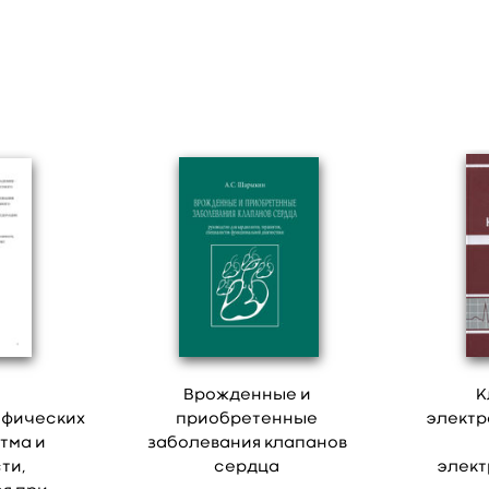
Врожденные и
К
афических
приобретенные
электр
тма и
заболевания клапанов
ти,
сердца
элект