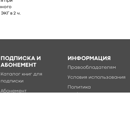
я при
чного
КГ в 2 ч.
ПОДПИСКА И
ИНФОРМАЦИЯ
АБОНЕМЕНТ
Правообладателям
Каталог книг для
Условия использования
подписки
Политика
Абонемент
конфиденциальности
Добавление книг в
приложение
Правила создания и
публикации контента