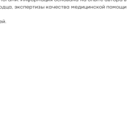
огами. Информация основана на опыте автора в
ердца, экспертизы качества медицинской помощи
ей.