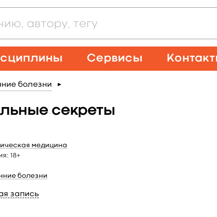
сциплины
Сервисы
Контак
нние болезни
►
альные секреты
ическая медицина
ия:
18+
нние болезни
ая запись