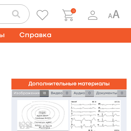
0
ты
Справка
Дополнительные материалы
Изображения
18
Видео
0
Аудио
0
Документы
0