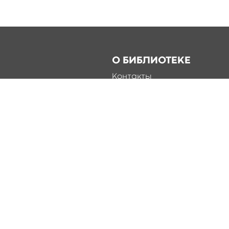
О БИБЛИОТЕКЕ
Контакты
Справка
Документы
О библиотеке
Соцсети
Разработка сайта Online-M