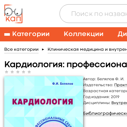
Категории
Коллекции
Ди
Все категории
Клиническая медицина и внутре
►
Кардиология: профессион
Автор:
Белялов Ф. И.
Издательство:
Практ
Возрастная категор
Год издания:
2019
Дисциплины:
Внутре
Библиографическ