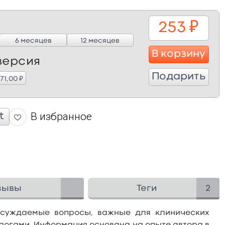
253
₽
6 месяцев
12 месяцев
В корзину
версия
Подарить
₽
571,00
В избранное
t
зывы
Теги
2
бсуждаемые вопросы, важные для клинических