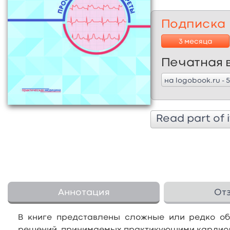
Подписка
3 месяца
Печатная 
на logobook.ru - 
Read part of i
Аннотация
От
В книге представлены сложные или редко о