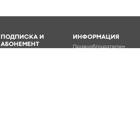
ПОДПИСКА И
ИНФОРМАЦИЯ
АБОНЕМЕНТ
Правообладателям
Каталог книг для
Условия использования
подписки
Политика
Абонемент
конфиденциальности
Добавление книг в
приложение
Правила создания и
публикации контента
edia