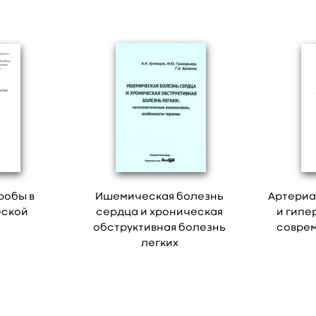
робы в
Ишемическая болезнь
Артериа
еской
сердца и хроническая
и гипе
е
обструктивная болезнь
соврем
легких