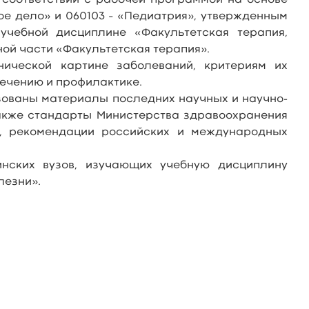
 соответствии с рабочей программой на основе
ое дело» и 060103 – «Педиатрия», утвержденным
учебной дисциплине «Факультетская терапия,
ой части «Факультетская терапия».
нической картине заболеваний, критериям их
ечению и профилактике.
зованы материалы последних научных и научно-
также стандарты Министерства здравоохранения
я, рекомендации российских и международных
инских вузов, изучающих учебную дисциплину
лезни».