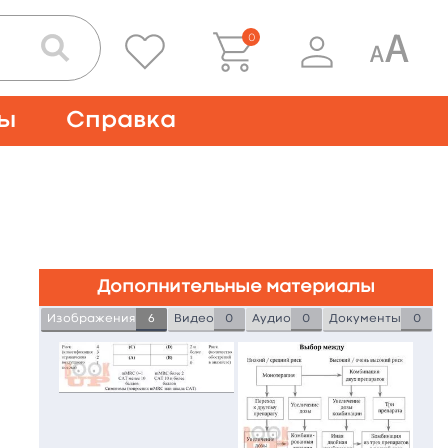
0
ты
Справка
Дополнительные материалы
Изображения
6
Видео
0
Аудио
0
Документы
0