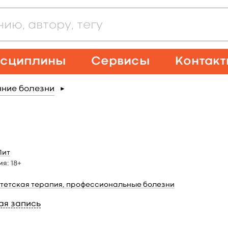
сциплины
Сервисы
Контак
нние болезни
►
Лит
ия:
18+
тетская терапия, профессиональные болезни
ая запись