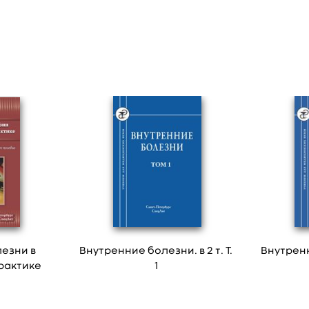
езни в
Внутренние болезни. в 2 т. Т.
Внутренни
рактике
1