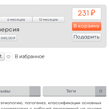
231
₽
6 месяцев
12 месяцев
В корзину
версия
Подарить
₽
2 040,00
В избранное
t
зывы
Теги
0
этиологию, патогенез, классификации основных