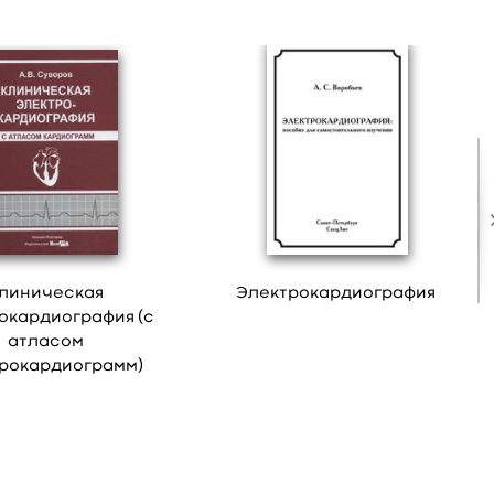
линическая
Электрокардиография
окардиография (с
атласом
рокардиограмм)