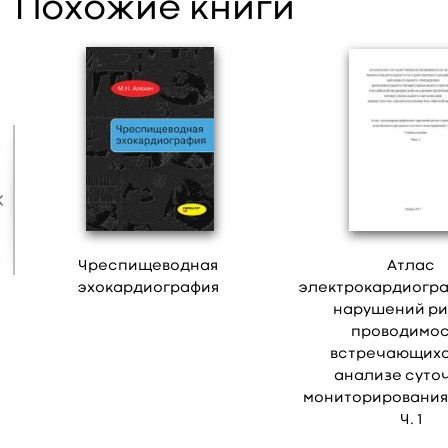
Похожие книги
Чреспищеводная
Атлас
эхокардиография
электрокардиогр
нарушений ри
проводимос
встречающихс
анализе суто
мониторирования Э
Ч. 1