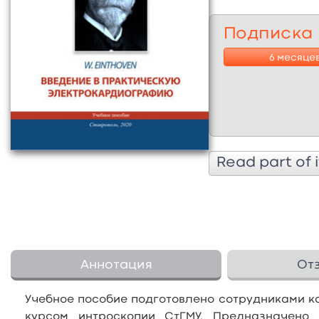
Подписка
6 месяце
Read part of i
Аннотация
От
Учебное пособие подготовлено сотрудниками к
курсом интроскопии СтГМУ. Предназначено 