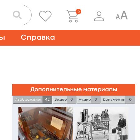
0
ты
Справка
Дополнительные материалы
Изображения
42
Видео
0
Аудио
0
Документы
0