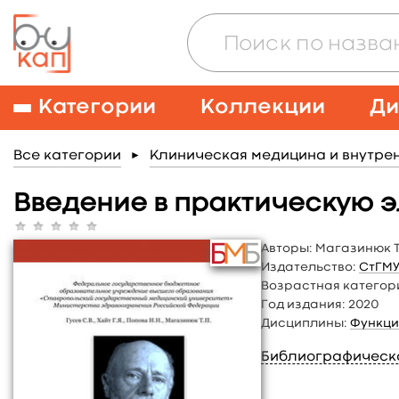
Категории
Коллекции
Ди
Все категории
Клиническая медицина и внутре
►
Введение в практическую 
Авторы:
Магазинюк Т.
Издательство:
СтГМ
Возрастная категор
Год издания:
2020
Дисциплины:
Функци
Библиографическ