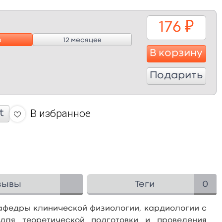
176
₽
в
12 месяцев
В корзину
Подарить
В избранное
t
зывы
Теги
0
афедры клинической физиологии, кардиологии с
для теоретической подготовки и проведения