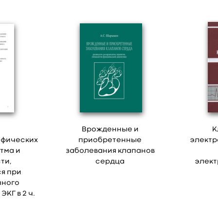
Врожденные и
К
афических
приобретенные
электр
тма и
заболевания клапанов
ти,
сердца
элект
я при
чного
КГ в 2 ч.