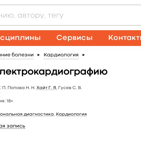
сциплины
Сервисы
Контак
нние болезни
Кардиология
►
►
электрокардиографию
 П. Попова Н. Н.
Хайт Г. Я.
Гусев С. В.
У
ия:
18+
ональная диагностика
,
Кардиология
ая запись