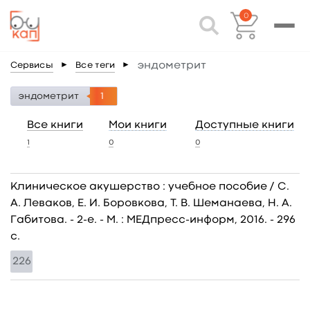
0
эндометрит
Сервисы
►
Все теги
►
эндометрит
1
Все книги
Мои книги
Доступные книги
1
0
0
Клиническое акушерство : учебное пособие / С.
А. Леваков, Е. И. Боровкова, Т. В. Шеманаева, Н. А.
Габитова. - 2-е. - М. : МЕДпресс-информ, 2016. - 296
c.
226