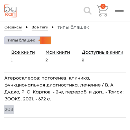
0
типы бляшек
Сервисы
►
Все теги
►
типы бляшек
1
Все книги
Мои книги
Доступные книги
1
0
0
Атеросклероз: патогенез, клиника,
функциональная диагностика, лечение / В. А.
Дудко, Р. С. Карпов. - 2-е, перераб. и доп.. - Томск :
BOOKS, 2021. - 672 c.
208