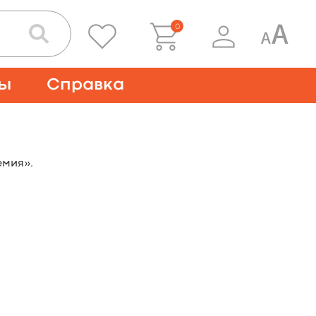
0
ты
Справка
емия».