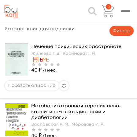
0
Каталог книг для подписки
Фильтр
Лечение психических расстройств
Жиляева Т. В.,
Касимова Л. Н.
40 ₽
/1 мес.
Метаболитотропная терапия лево-
карнитином в кардиологии и
диабетологии
Заславская Р. М.,
Морозова И. А.
40 ₽
/1 мес.