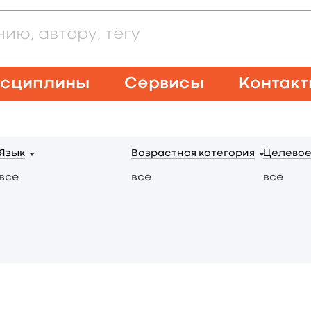
сциплины
Сервисы
Контак
Язык
Возрастная категория
Целевое
все
все
все