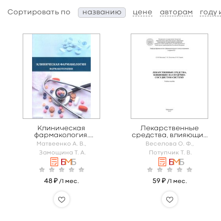
Сортировать по
названию
цене
авторам
году
Клиническая
Лекарственные
фармакология.
средства, влияющие
Фармакотерапия
на сердечно-
Матвеенко А. В.,
Веселова О. Ф.,
сосудистую систему
Замощина Т. А.
Потупчик Т. В.
48 ₽
59 ₽
/1 мес.
/1 мес.