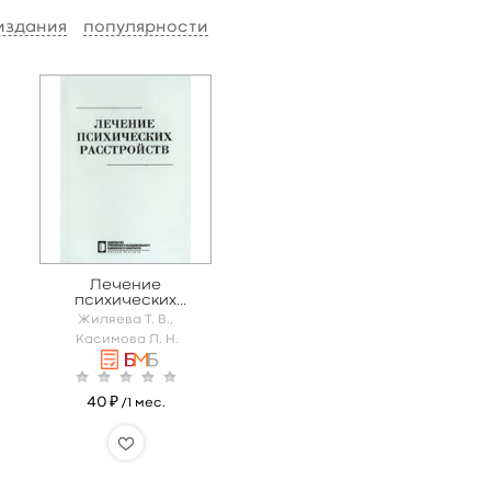
 издания
популярности
Лечение
психических
расстройств
Жиляева Т. В.,
Касимова Л. Н.
40 ₽
/1 мес.