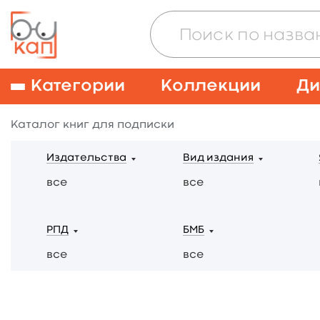
Категории
Коллекции
Ди
Каталог книг для подписки
Издательства
Вид издания
все
все
РПД
БМБ
все
все