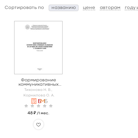
Сортировать по
названию
цене
авторам
году
Формирование
коммуникативных
навыков будущих
Тихонова Н. В.,
врачей в общении с
Корнилова О. А.
пациентами
48 ₽
/1 мес.