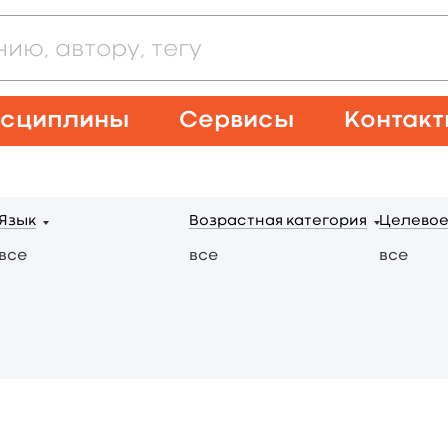
сциплины
Сервисы
Контак
Язык
Возрастная категория
Целевое
все
все
все