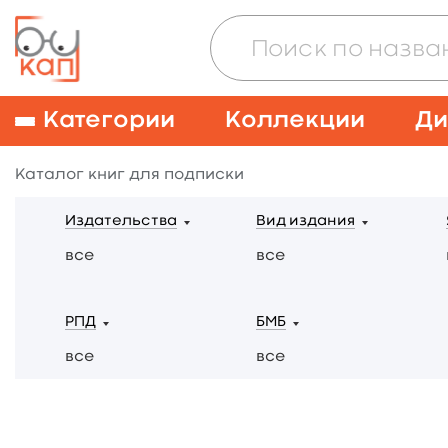
Категории
Коллекции
Ди
Каталог книг для подписки
Издательства
Вид издания
все
все
РПД
БМБ
все
все