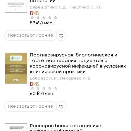
патологии
Верещагина Т. Д.,
Никулина С. Ю.
59 ₽
/1 мес.
Противовирусная, биологическая и
таргетная терапия пациентов с
коронавирусной инфекцией в условиях
клинической практики
Бабаева А. Р.,
Лекарева И. В.
60 ₽
/1 мес.
Расспрос больных в клинике