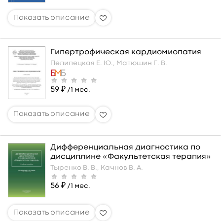
Гипертрофическая кардиомиопатия
Пелипецкая Е. Ю.,
Матюшин Г. В.
59 ₽
/1 мес.
Дифференциальная диагностика по
дисциплине «Факультетская терапия»
Тыренко В. В.,
Качнов В. А.
56 ₽
/1 мес.