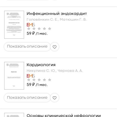
Инфекционный эндокардит
Головёнкин С. Е.,
Матюшин Г. В.
59 ₽
/1 мес.
Кардиология
Никулина С. Ю.,
Чернова А. А.
59 ₽
/1 мес.
Основы клинической нефрологии