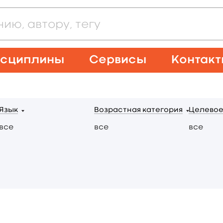
сциплины
Сервисы
Контак
Язык
Возрастная категория
Целевое
все
все
все