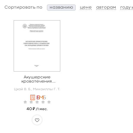
Сортировать по
названию
цене
авторам
году
Акушерские
кровотечения.
Гипотонические и
Цхай В. Б.,
Микаиллы Г. Т.
атонические
послеродовые
кровотечения
40 ₽
/1 мес.