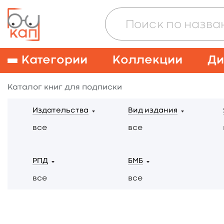
Категории
Коллекции
Ди
Каталог книг для подписки
Издательства
Вид издания
все
все
РПД
БМБ
все
все