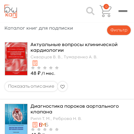
0
Каталог книг для подписки
Фильтр
Актуальные вопросы клинической
кардиологии
Скворцов В. В.,
Тумаренко А. В.
48 ₽
/1 мес.
Диагностика пороков аортального
клапана
Рипп Т. М.,
Реброва Н. В.