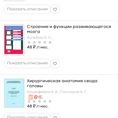
Строение и функции развивающегося
мозга
Кульбах О. С.,
48 ₽
/1 мес.
Хирургическая анатомия свода
головы
Кашафеева А. А.,
Гончаров А. Г.
48 ₽
/1 мес.