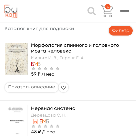
0
Каталог книг для подписки
Фильтр
Морфология спинного и головного
мозга человека
Мильто И. В.,
Геренг Е. А.
59 ₽
/1 мес.
Нервная система
Деревцова С. Н.,
48 ₽
/1 мес.