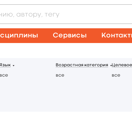
сциплины
Сервисы
Контак
Язык
Возрастная категория
Целевое
все
все
все