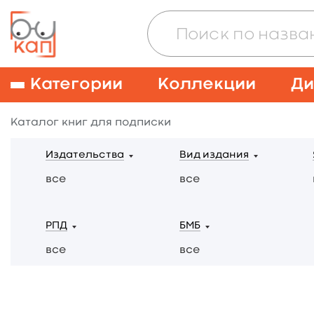
Категории
Коллекции
Ди
Каталог книг для подписки
Издательства
Вид издания
все
все
РПД
БМБ
все
все