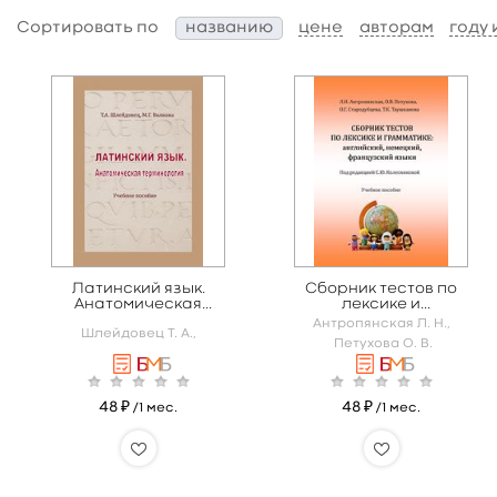
Сортировать по
названию
цене
авторам
году
Латинский язык.
Сборник тестов по
Анатомическая
лексике и
терминология
грамматике:
Антропянская Л. Н.,
Шлейдовец Т. А.,
английский,
Петухова О. В.
немецкий,
французский языки
48 ₽
48 ₽
/1 мес.
/1 мес.