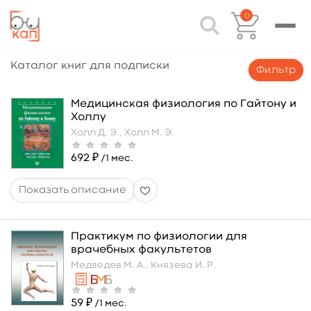
0
Каталог книг для подписки
Фильтр
Медицинская физиология по Гайтону и
Холлу
Холл Д. Э.,
Холл М. Э.
692 ₽
/1 мес.
Практикум по физиологии для
врачебных факультетов
Медведев М. А.,
Князева И. Р.
59 ₽
/1 мес.