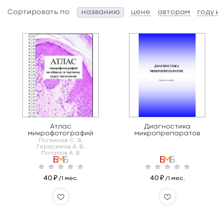
Сортировать по
названию
цене
авторам
году
Атлас
Диагностика
микрофотографий
микропрепаратов
Логвинов С. В.
Герасимов А. В.,
Потапов А. В.
40 ₽
40 ₽
/1 мес.
/1 мес.