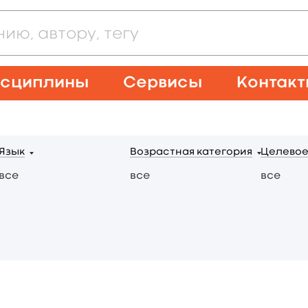
сциплины
Сервисы
Контак
Язык
Возрастная категория
Целевое
все
все
все