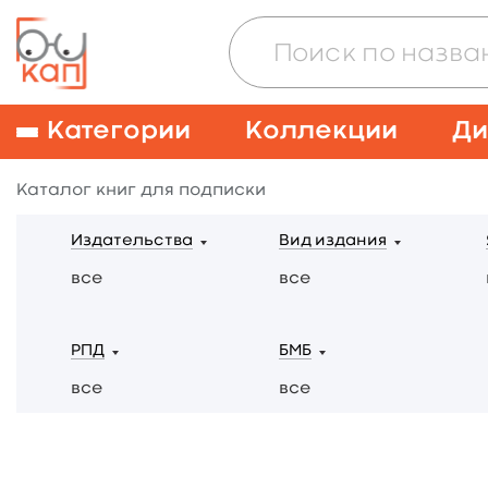
Категории
Коллекции
Ди
Каталог книг для подписки
Издательства
Вид издания
все
все
РПД
БМБ
все
все