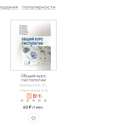
 издания
популярности
Общий курс
гистологии
Варакута Е. Ю.,
Герасимов А. В.
60 ₽
/1 мес.