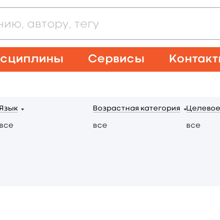
сциплины
Сервисы
Контак
Язык
Возрастная категория
Целевое
все
все
все