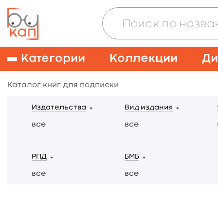
Категории
Коллекции
Ди
Каталог книг для подписки
Издательства
Вид издания
все
все
РПД
БМБ
все
все