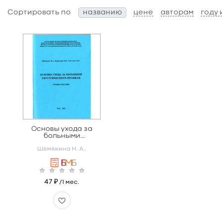
Сортировать по
названию
цене
авторам
году
Основы ухода за
больными
хирургического
Шемякина Н. А.,
профиля
47 ₽
/1 мес.