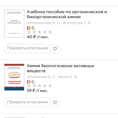
Учебное пособие по органической и
биоорганической химии
Филимонова И. Л.,
Жолобова Г. А.
40 ₽
/1 мес.
Химия биологически активных
веществ
Эльбекьян К. С.,
Белик Е. В.
59 ₽
/1 мес.