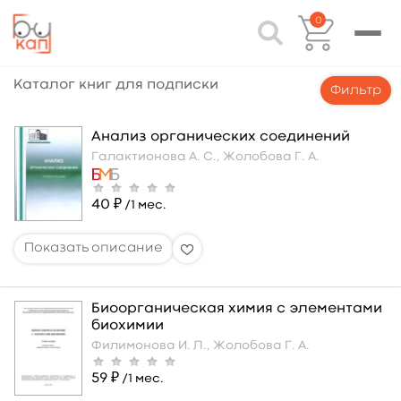
0
Каталог книг для подписки
Фильтр
Анализ органических соединений
Галактионова А. С.,
Жолобова Г. А.
40 ₽
/1 мес.
Биоорганическая химия с элементами
биохимии
Филимонова И. Л.,
Жолобова Г. А.
59 ₽
/1 мес.