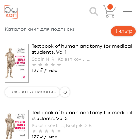
0
Каталог книг для подписки
Фильтр
Textbook of human anatomy for medical
students. Vol 1
Sapin M. R.,
Kolesnikov L. L.
127 ₽
/1 мес.
Textbook of human anatomy for medical
students. Vol 2
Kolesnikov L. L.,
Nikitjuk D. B.
127 ₽
/1 мес.