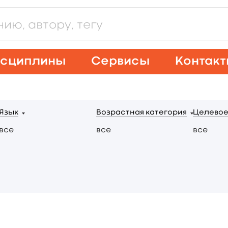
сциплины
Сервисы
Контак
Язык
Возрастная категория
Целевое
все
все
все