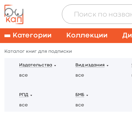
Категории
Коллекции
Ди
Каталог книг для подписки
Издательства
Вид издания
все
все
РПД
БМБ
все
все