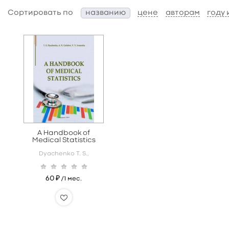
Сортировать по
названию
цене
авторам
году
A Handbook of
Medical Statistics
Dyachenko T. S.,
60 ₽
/1 мес.