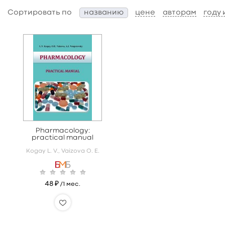
Сортировать по
названию
цене
авторам
году
Pharmacology:
practical manual
Kogay L. V.,
Vaizova O. E.
48 ₽
/1 мес.