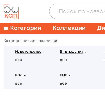
Категории
Коллекции
Ди
Каталог книг для подписки
Издательства
Вид издания
все
все
РПД
БМБ
все
все