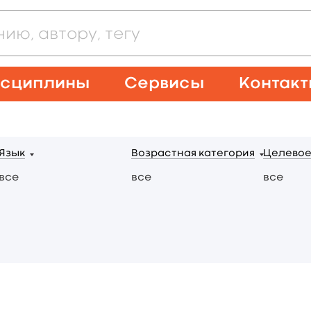
сциплины
Сервисы
Контак
Язык
Возрастная категория
Целевое
все
все
все