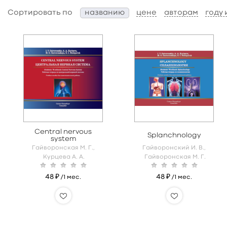
Сортировать по
названию
цене
авторам
году
Central nervous
Splanchnology
system
Гайворонская М. Г.,
Гайворонский И. В.,
Курцева А. А.
Гайворонская М. Г.
48 ₽
48 ₽
/1 мес.
/1 мес.