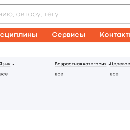
сциплины
Сервисы
Контак
Язык
Возрастная категория
Целевое
все
все
все