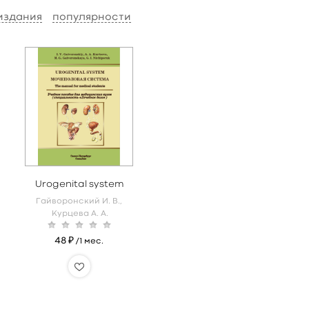
 издания
популярности
Urogenital system
Гайворонский И. В.,
Курцева А. А.
48 ₽
/1 мес.