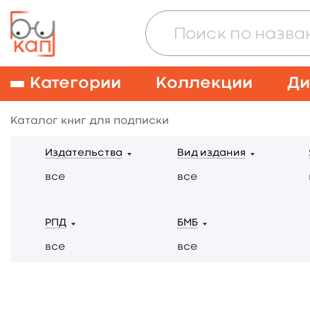
Категории
Коллекции
Ди
Каталог книг для подписки
Издательства
Вид издания
все
все
РПД
БМБ
все
все