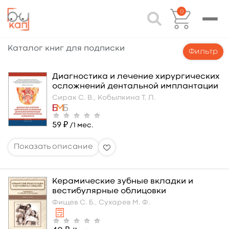
0
Каталог книг для подписки
Фильтр
Диагностика и лечение хирургических
осложнений дентальной имплантации
Сирак С. В.,
Кобылкина Т. Л.
59 ₽
/1 мес.
Керамические зубные вкладки и
вестибулярные облицовки
Фищев С. Б.,
Сухарев М. Ф.