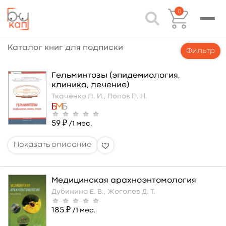
0
Каталог книг для подписки
Фильтр
Гельминтозы (эпидемиология,
клиника, лечение)
Ткаченко Л. И.,
Попов П. Н.
59 ₽
/1 мес.
Медицинская арахноэнтомология
Дубинина Е. В.,
Жоголев Д. Т.
185 ₽
/1 мес.