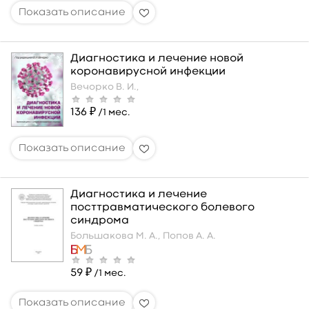
Диагностика и лечение новой
коронавирусной инфекции
Вечорко В. И.,
136 ₽
/1 мес.
Диагностика и лечение
посттравматического болевого
синдрома
Большакова М. А.,
Попов А. А.
59 ₽
/1 мес.