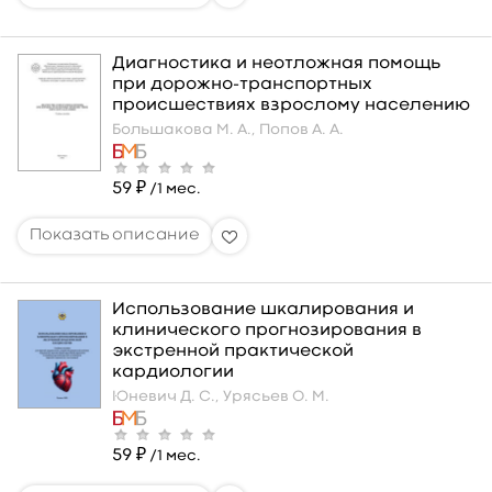
Диагностика и неотложная помощь
при дорожно-транспортных
происшествиях взрослому населению
Большакова М. А.,
Попов А. А.
59 ₽
/1 мес.
Использование шкалирования и
клинического прогнозирования в
экстренной практической
кардиологии
Юневич Д. С.,
Урясьев О. М.
59 ₽
/1 мес.