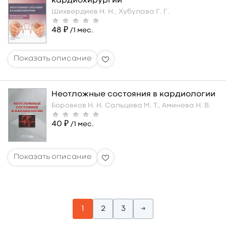
кардиохирургии
Шихвердиев Н. Н.,
Хубулава Г. Г.
48 ₽
/1 мес.
Неотложные состояния в кардиологии
Боровков Н. Н.
Сальцева М. Т.,
Аминева Н. В.
40 ₽
/1 мес.
1
2
3
→