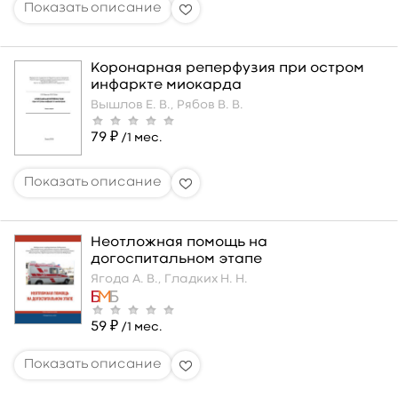
Коронарная реперфузия при остром
инфаркте миокарда
Вышлов Е. В.,
Рябов В. В.
79 ₽
/1 мес.
Неотложная помощь на
догоспитальном этапе
Ягода А. В.,
Гладких Н. Н.
59 ₽
/1 мес.