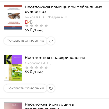
Неотложная помощь при фебрильных
судорогах
Быков Ю. В.,
Обедин А. Н.
59 ₽
/1 мес.
Неотложная эндокринология
Окороков А. Н.,
59 ₽
/1 мес.
Неотложные ситуации в