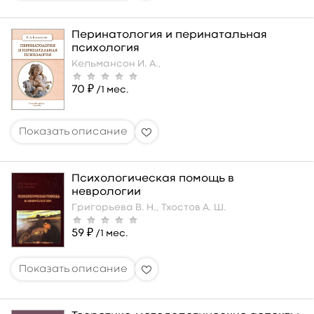
Перинатология и перинатальная
психология
Кельмансон И. А.,
70 ₽
/1 мес.
Психологическая помощь в
неврологии
Григорьева В. Н.,
Тхостов А. Ш.
59 ₽
/1 мес.