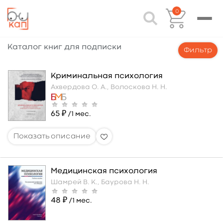
0
Каталог книг для подписки
Фильтр
Криминальная психология
Ахвердова О. А.,
Волоскова Н. Н.
65 ₽
/1 мес.
Медицинская психология
Шамрей В. К.,
Баурова Н. Н.
48 ₽
/1 мес.