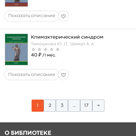
Климактерический синдром
Тимошкова Ю. Л.,
Шмидт А. А.
40 ₽
/1 мес.
1
2
3
…
17
→
О БИБЛИОТЕКЕ